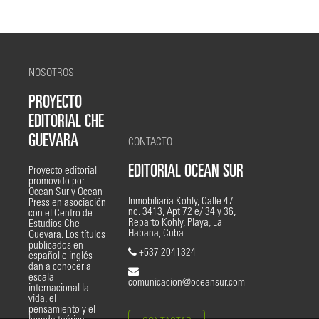
NOSOTROS
PROYECTO
EDITORIAL CHE
GUEVARA
CONTACTO
EDITORIAL OCEAN SUR
Proyecto editorial
promovido por
Ocean Sur y Ocean
Inmobiliaria Kohly, Calle 47
Press en asociación
no. 3413, Apt 72 e/ 34 y 36,
con el Centro de
Reparto Kohly, Playa, La
Estudios Che
Habana, Cuba
Guevara. Los títulos
publicados en
+537 2041324
español e inglés
dan a conocer a
escala
comunicacion@oceansur.com
internacional la
vida, el
pensamiento y el