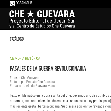
OCEAN SUR
CATÁLOGO
MEMORIA HISTÓRICA
PASAJES DE LA GUERRA REVOLUCIONARIA
Ernesto Che Guevara
Editado por Ernesto Che Guevara
Prefacio de Aleida Guevara March
Texto emblemático en la obra escrita del Che, devenido uno de sus libros c
narrarnos, mediante el empleo de crónicas con un estilo muy propio, pasaj
más reciente gesta libertaria cubana. Su primera edición fue revisada y o