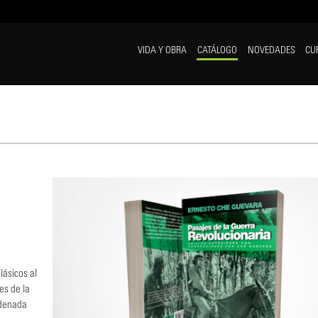
VIDA Y OBRA
CATÁLOGO
NOVEDADES
CU
lásicos al
es de la
rdenada