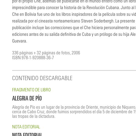
por el propio Che, además de publicarse en el mundo entero como un libro
imprescindible para conocer la historia de la Revolución Cubana. Junto al 
Che en Bolivia fue uno de los libros inspiradores de la película sobre su vi
realizada por el cineasta norteamericano Steven Soderbergh. La presente
publicación incluye las correcciones que el Che hiciera personalmente par
ediciones antes de su salida definitiva de Cuba y un prólogo de su hija Ale
Guevara.
336 páginas + 32 páginas de fotos, 2006
ISBN 978-1-920888-36-7
CONTENIDO DESCARGABLE
FRAGMENTO DE LIBRO
ALEGRIA DE PÍO
Alegría de Pío es un lugar de la provincia de Oriente, municipio de Niquero,
cerca de Cabo Cruz, donde fuimos sorprendidos el día 5 de diciembre de 
las tropas de la dictadura.
NOTA EDITORIAL