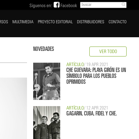
Siguenos en:
Facebook
RSOS
MULTIMEDIA
PROYECTO EDITORIAL
DISTRIBUIDORES
CONTACTO
NOVEDADES
VER TODO
ARTÍCULO
/ 19 APR 2021
CHE GUEVARA: PLAYA GIRÓN ES UN
SÍMBOLO PARA LOS PUEBLOS
OPRIMIDOS
ARTÍCULO
/ 12 APR 2021
GAGARIN, CUBA, FIDEL Y CHE.