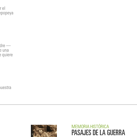
r el
 epopeya
madre —
e una
se quiere
nuestra
MEMORIA HISTÓRICA
PASAJES DE LA GUERRA