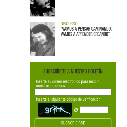
DISCURSO
“VAMOS A PENSAR CAMINANDO,
VAMOS A APRENDER CREANDO”
SUBSCRÍBETE A NUESTRO BOLETÍN
Inserte su correo electrónico para recibir
nuestros boletines.
Inserte el siguiente código de verificación
SUBSCRIBIRSE